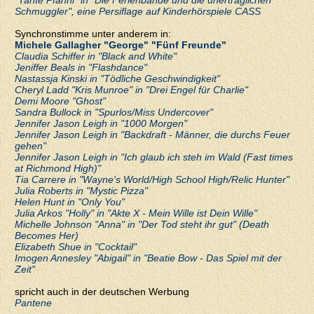
"Tante Pfanni" in "Die Ferienbande und die unerträglichen
Schmuggler", eine Persiflage auf Kinderhörspiele CASS
Synchronstimme unter anderem in:
Michele Gallagher "George" "Fünf Freunde"
Claudia Schiffer in "Black and White"
Jeniffer Beals in "Flashdance"
Nastassja Kinski in "Tödliche Geschwindigkeit"
Cheryl Ladd "Kris Munroe" in "Drei Engel für Charlie"
Demi Moore "Ghost"
Sandra Bullock in "Spurlos/Miss Undercover"
Jennifer Jason Leigh in "1000 Morgen"
Jennifer Jason Leigh in "Backdraft - Männer, die durchs Feuer
gehen"
Jennifer Jason Leigh in "Ich glaub ich steh im Wald (Fast times
at Richmond High)"
Tia Carrere in "Wayne's World/High School High/Relic Hunter"
Julia Roberts in "Mystic Pizza"
Helen Hunt in "Only You"
Julia Arkos "Holly" in "Akte X - Mein Wille ist Dein Wille"
Michelle Johnson "Anna" in "Der Tod steht ihr gut" (Death
Becomes Her)
Elizabeth Shue in "Cocktail"
Imogen Annesley "Abigail" in "Beatie Bow - Das Spiel mit der
Zeit"
spricht auch in der deutschen Werbung
Pantene