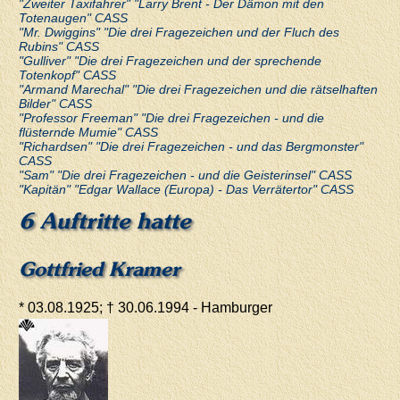
"Zweiter Taxifahrer" "Larry Brent - Der Dämon mit den
Totenaugen" CASS
"Mr. Dwiggins" "Die drei Fragezeichen und der Fluch des
Rubins" CASS
"Gulliver" "Die drei Fragezeichen und der sprechende
Totenkopf" CASS
"Armand Marechal" "Die drei Fragezeichen und die rätselhaften
Bilder" CASS
"Professor Freeman" "Die drei Fragezeichen - und die
flüsternde Mumie" CASS
"Richardsen" "Die drei Fragezeichen - und das Bergmonster"
CASS
"Sam" "Die drei Fragezeichen - und die Geisterinsel" CASS
"Kapitän" "Edgar Wallace (Europa) - Das Verrätertor" CASS
6 Auftritte hatte
Gottfried Kramer
* 03.08.1925; † 30.06.1994 - Hamburger