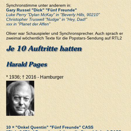
Synchronstimme unter anderem in:
Gary Russel "Dick" "Fünf Freunde"
Luke Perry "Dylan McKay" in "Beverly Hills, 90210"
Christopher Truswell "Nudge" in "Hey, Dad!"
xxx in "Planet der Affen"
Oliver war Schauspieler und Synchronsprecher. Auch sprach er
zweimal wöchentlich Texte für die Popstars-Sendung auf RTL2
Je 10 Auftritte hatten
Harald Pages
* 1936; † 2016 - Hamburger
10 × "Onkel Quentin" "Fünf Freunde" CASS