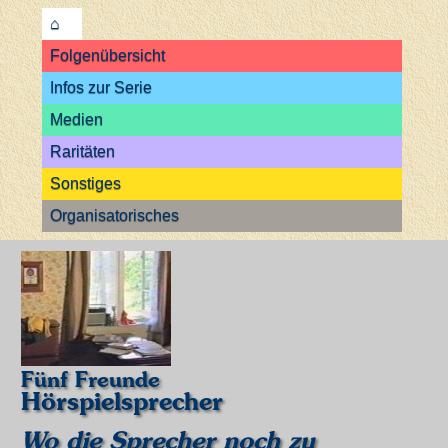
⌂
Folgenübersicht
Infos zur Serie
Medien
Raritäten
Sonstiges
Organisatorisches
Fünf Freunde
Hörspielsprecher
Wo die Sprecher noch zu