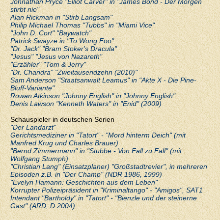
Johnathan Pryce "Elliot Carver" in "James Bond - Der Morgen
stirbt nie"
Alan Rickman in "Stirb Langsam"
Philip Michael Thomas "Tubbs" in "Miami Vice"
"John D. Cort" "Baywatch"
Patrick Swayze in "To Wong Foo"
"Dr. Jack" "Bram Stoker's Dracula"
"Jesus" "Jesus von Nazareth"
"Erzähler" "Tom & Jerry"
"Dr. Chandra" "Zweitausendzehn (2010)"
Sam Anderson "Staatsanwalt Leamus" in "Akte X - Die Pine-
Bluff-Variante"
Rowan Atkinson "Johnny English" in "Johnny English"
Denis Lawson "Kenneth Waters" in "Enid" (2009)
Schauspieler in deutschen Serien
"Der Landarzt"
Gerichtsmediziner in "Tatort" - "Mord hinterm Deich" (mit
Manfred Krug und Charles Brauer)
"Bernd Zimmermann" in "Stubbe - Von Fall zu Fall" (mit
Wolfgang Stumph)
"Christian Lang" (Einsatzplaner) "Großstadtrevier", in mehreren
Episoden z.B. in "Der Champ" (NDR 1986, 1999)
"Evelyn Hamann: Geschichten aus dem Leben"
Korrupter Polizeipräsident in "Kriminaltango" - "Amigos", SAT1
Intendant "Bartholdy" in "Tatort" - "Bienzle und der steinerne
Gast" (ARD, D 2004)