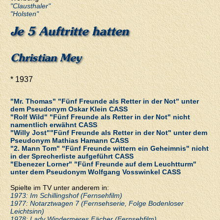
"Clausthaler"
"Holsten"
Je 5 Auftritte hatten
Christian Mey
* 1937
"Mr. Thomas" "Fünf Freunde als Retter in der Not" unter
dem Pseudonym Oskar Klein CASS
"Rolf Wild" "Fünf Freunde als Retter in der Not" nicht
namentlich erwähnt CASS
"Willy Jost""Fünf Freunde als Retter in der Not" unter dem
Pseudonym Mathias Hamann CASS
"2. Mann Tom" "Fünf Freunde wittern ein Geheimnis" nicht
in der Sprecherliste aufgeführt CASS
"Ebenezer Lorner" "Fünf Freunde auf dem Leuchtturm"
unter dem Pseudonym Wolfgang Vosswinkel CASS
Spielte im TV unter anderem in:
1973: Im Schillingshof (Fernsehfilm)
1977: Notarztwagen 7 (Fernsehserie, Folge Bodenloser
Leichtsinn)
1978: Lady Windermeres Fächer (Fernsehfilm)