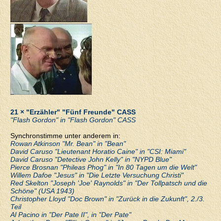
21 × "Erzähler" "Fünf Freunde" CASS
"Flash Gordon" in "Flash Gordon" CASS
Synchronstimme unter anderem in:
Rowan Atkinson "Mr. Bean" in "Bean"
David Caruso "Lieutenant Horatio Caine" in "CSI: Miami"
David Caruso "Detective John Kelly" in "NYPD Blue"
Pierce Brosnan "Phileas Phog" in "In 80 Tagen um die Welt"
Willem Dafoe "Jesus" in "Die Letzte Versuchung Christi"
Red Skelton "Joseph 'Joe' Raynolds" in "Der Tollpatsch und die
Schöne" (USA 1943)
Christopher Lloyd "Doc Brown" in "Zurück in die Zukunft", 2./3.
Teil
Al Pacino in "Der Pate II", in "Der Pate"