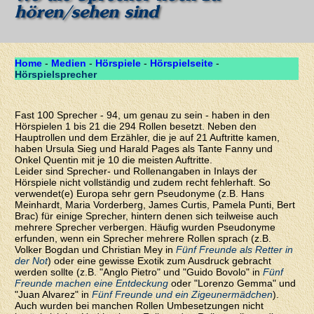
hören/sehen sind
Home
-
Medien
-
Hörspiele
-
Hörspielseite
-
Hörspielsprecher
Fast 100 Sprecher - 94, um genau zu sein - haben in den
Hörspielen 1 bis 21 die 294 Rollen besetzt. Neben den
Hauptrollen und dem Erzähler, die je auf 21 Auftritte kamen,
haben Ursula Sieg und Harald Pages als Tante Fanny und
Onkel Quentin mit je 10 die meisten Auftritte.
Leider sind Sprecher- und Rollenangaben in Inlays der
Hörspiele nicht vollständig und zudem recht fehlerhaft. So
verwendet(e) Europa sehr gern Pseudonyme (z.B. Hans
Meinhardt, Maria Vorderberg, James Curtis, Pamela Punti, Bert
Brac) für einige Sprecher, hintern denen sich teilweise auch
mehrere Sprecher verbergen. Häufig wurden Pseudonyme
erfunden, wenn ein Sprecher mehrere Rollen sprach (z.B.
Volker Bogdan und Christian Mey in
Fünf Freunde als Retter in
der Not
) oder eine gewisse Exotik zum Ausdruck gebracht
werden sollte (z.B. "Anglo Pietro" und "Guido Bovolo" in
Fünf
Freunde machen eine Entdeckung
oder "Lorenzo Gemma" und
"Juan Alvarez" in
Fünf Freunde und ein Zigeunermädchen
).
Auch wurden bei manchen Rollen Umbesetzungen nicht