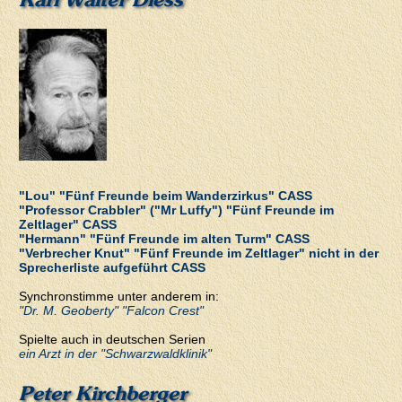
"Lou" "Fünf Freunde beim Wanderzirkus" CASS
"Professor Crabbler" ("Mr Luffy") "Fünf Freunde im
Zeltlager" CASS
"Hermann" "Fünf Freunde im alten Turm" CASS
"Verbrecher Knut" "Fünf Freunde im Zeltlager" nicht in der
Sprecherliste aufgeführt CASS
Synchronstimme unter anderem in:
"Dr. M. Geoberty" "Falcon Crest"
Spielte auch in deutschen Serien
ein Arzt in der "Schwarzwaldklinik"
Peter Kirchberger