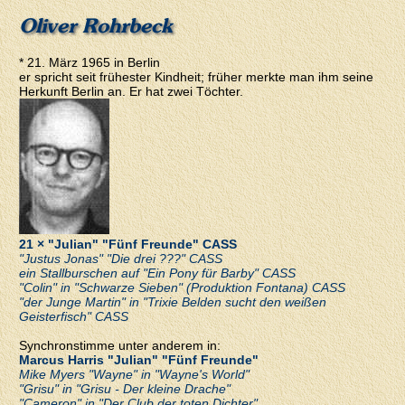
Oliver Rohrbeck
* 21. März 1965 in Berlin
er spricht seit frühester Kindheit; früher merkte man ihm seine
Herkunft Berlin an. Er hat zwei Töchter.
21 × "Julian" "Fünf Freunde" CASS
"Justus Jonas" "Die drei ???" CASS
ein Stallburschen auf "Ein Pony für Barby" CASS
"Colin" in "Schwarze Sieben" (Produktion Fontana) CASS
"der Junge Martin" in "Trixie Belden sucht den weißen
Geisterfisch" CASS
Synchronstimme unter anderem in:
Marcus Harris "Julian" "Fünf Freunde"
Mike Myers "Wayne" in "Wayne's World"
"Grisu" in "Grisu - Der kleine Drache"
"Cameron" in "Der Club der toten Dichter"