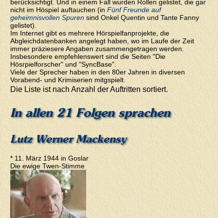
berücksichtigt. Und in einem Fall wurden Rollen gelistet, die gar
nicht im Höspiel auftauchen (in
Fünf Freunde auf
geheimnisvollen Spuren
sind Onkel Quentin und Tante Fanny
gelistet).
Im Internet gibt es mehrere Hörspielfanprojekte, die
Abgleichdatenbanken angelegt haben, wo im Laufe der Zeit
immer präziesere Angaben zusammengetragen werden.
Insbesondere empfehlenswert sind die Seiten "Die
Hösrpielforscher" und "SyncBase".
Viele der Sprecher haben in den 80er Jahren in diversen
Vorabend- und Krimiserien mitgspielt.
Die Liste ist nach Anzahl der Auftritten sortiert.
In allen 21 Folgen sprachen
Lutz Werner Mackensy
* 11. März 1944 in Goslar
Die ewige Twen-Stimme