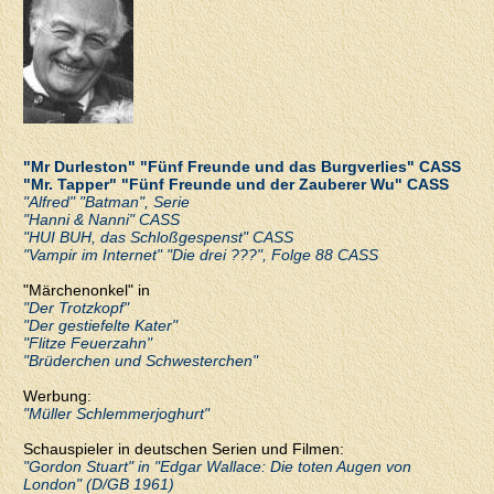
"Mr Durleston" "Fünf Freunde und das Burgverlies" CASS
"Mr. Tapper" "Fünf Freunde und der Zauberer Wu" CASS
"Alfred" "Batman", Serie
"Hanni & Nanni" CASS
"HUI BUH, das Schloßgespenst" CASS
"Vampir im Internet" "Die drei ???", Folge 88 CASS
"Märchenonkel" in
"Der Trotzkopf"
"Der gestiefelte Kater"
"Flitze Feuerzahn"
"Brüderchen und Schwesterchen"
Werbung:
"Müller Schlemmerjoghurt"
Schauspieler in deutschen Serien und Filmen:
"Gordon Stuart" in "Edgar Wallace: Die toten Augen von
London" (D/GB 1961)