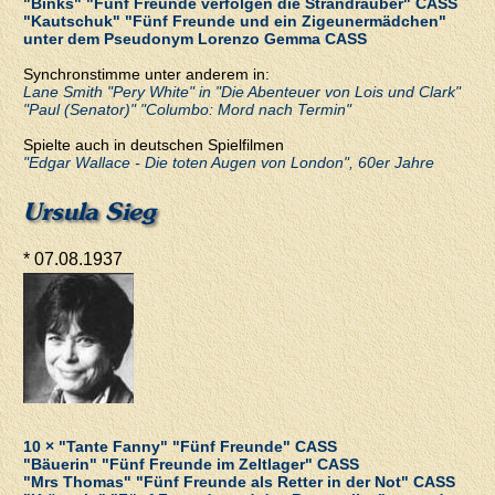
"Binks" "Fünf Freunde verfolgen die Strandräuber" CASS
"Kautschuk" "Fünf Freunde und ein Zigeunermädchen"
unter dem Pseudonym Lorenzo Gemma CASS
Synchronstimme unter anderem in:
Lane Smith "Pery White" in "Die Abenteuer von Lois und Clark"
"Paul (Senator)" "Columbo: Mord nach Termin"
Spielte auch in deutschen Spielfilmen
"Edgar Wallace - Die toten Augen von London", 60er Jahre
Ursula Sieg
* 07.08.1937
10 × "Tante Fanny" "Fünf Freunde" CASS
"Bäuerin" "Fünf Freunde im Zeltlager" CASS
"Mrs Thomas" "Fünf Freunde als Retter in der Not" CASS