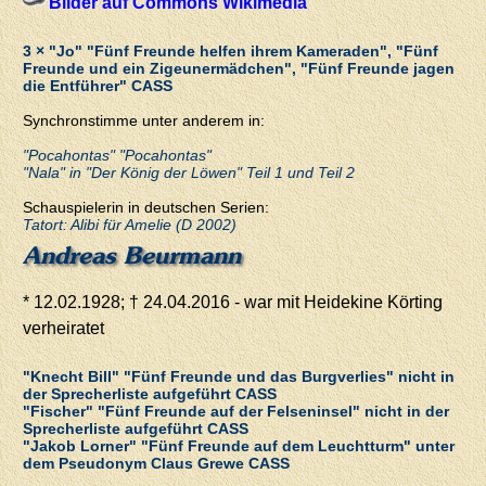
Bilder auf Commons Wikimedia
3 × "Jo" "Fünf Freunde helfen ihrem Kameraden", "Fünf
Freunde und ein Zigeunermädchen", "Fünf Freunde jagen
die Entführer" CASS
Synchronstimme unter anderem in:
"Pocahontas" "Pocahontas"
"Nala" in "Der König der Löwen" Teil 1 und Teil 2
Schauspielerin in deutschen Serien:
Tatort: Alibi für Amelie (D 2002)
Andreas Beurmann
* 12.02.1928; † 24.04.2016 - war mit Heidekine Körting
verheiratet
"Knecht Bill" "Fünf Freunde und das Burgverlies" nicht in
der Sprecherliste aufgeführt CASS
"Fischer" "Fünf Freunde auf der Felseninsel" nicht in der
Sprecherliste aufgeführt CASS
"Jakob Lorner" "Fünf Freunde auf dem Leuchtturm" unter
dem Pseudonym Claus Grewe CASS