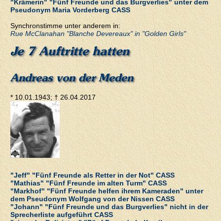
"Krämerin" "Fünf Freunde und das Burgverlies" unter dem
Pseudonym Maria Vorderberg CASS
Synchronstimme unter anderem in:
Rue McClanahan "Blanche Devereaux" in "Golden Girls"
Je 7 Auftritte hatten
Andreas von der Meden
* 10.01.1943; † 26.04.2017
"Jeff" "Fünf Freunde als Retter in der Not" CASS
"Mathias" "Fünf Freunde im alten Turm" CASS
"Markhof" "Fünf Freunde helfen ihrem Kameraden" unter
dem Pseudonym Wolfgang von der Nissen CASS
"Johann" "Fünf Freunde und das Burgverlies" nicht in der
Sprecherliste aufgeführt CASS