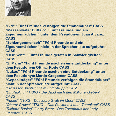
"Sid" "Fünf Freunde verfolgen die Strandräuber" CASS
"Messerwerfer Buffalo" "Fünf Freunde und ein
Zigeunermädchen" unter dem Pseudonym Juan Alvarez
CASS
"Schlangenmensch" "Fünf Freunde und ein
Zigeunermädchen" nicht in der Sprecherliste aufgeführt
CASS
"Herr Kent" "Fünf Freunde geraten in Schwierigkeiten"
CASS
"2. Mann" "Fünf Freunde machen eine Entdeckung" unter
dem Pseudonym Ottmar Rode CASS
"Lukas" "Fünf Freunde machen eine Entdeckung" unter
dem Pseudonym Martin Gregersen CASS
"Gepäckträger" "Fünf Freunde verfolgen die Strandräuber"
nicht in der Sprecherliste aufgeführt CASS
"Professor Bienlein" "Tim und Struppi" CASS
"Dr. Pauling" "TKKG - Die Jagd nach den Millionendieben"
CASS
"Funke" "TKKG - Das leere Grab im Moor" CASS
"Oberst Grewe" "TKKG - Das Packet mit dem Totenkopf" CASS
"Richard Burling" "Larry Brent - Das Totenhaus der Lady
Florence" CASS