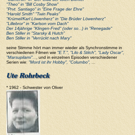
"Theo" in "Bill Cosby Show"
"Prvt. Santiago" in "Eine Frage der Ehre"
"Harold Smith" "Twin Peaks"
"Krümel/Karl Löwenherz" in "Die Brüder Löwenherz"
"Lillebror" in "Karlson vom Dach"
Der 14jährige "Klingen-Fred" (oder so...) in "Renegade"
Ben Stiller in "Starsky & Hutch"
Ben Stiller in "Verrückt nach Mary"
seine Stimme hört man immer wieder als Synchronstimme in
verschiedenen Filmen wie
"E.T.", "Lilo & Stitch", "Lady Oscar",
"Marsupilami"...
, und in einzelnen Episoden verschiedener
Serien wie:
"Mord ist ihr Hobby", "Columbo",
...
Ute Rohrbeck
* 1962 - Schwester von Oliver