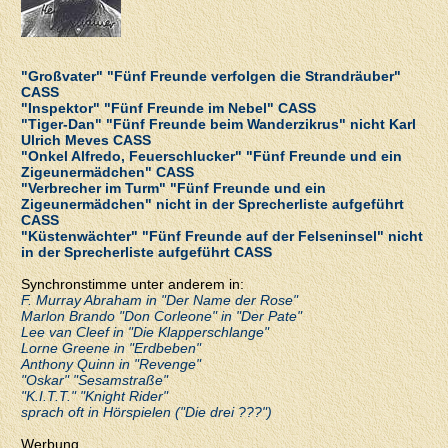
"Großvater" "Fünf Freunde verfolgen die Strandräuber"
CASS
"Inspektor" "Fünf Freunde im Nebel" CASS
"Tiger-Dan" "Fünf Freunde beim Wanderzikrus" nicht Karl
Ulrich Meves CASS
"Onkel Alfredo, Feuerschlucker" "Fünf Freunde und ein
Zigeunermädchen" CASS
"Verbrecher im Turm" "Fünf Freunde und ein
Zigeunermädchen" nicht in der Sprecherliste aufgeführt
CASS
"Küstenwächter" "Fünf Freunde auf der Felseninsel" nicht
in der Sprecherliste aufgeführt CASS
Synchronstimme unter anderem in:
F. Murray Abraham in "Der Name der Rose"
Marlon Brando "Don Corleone" in "Der Pate"
Lee van Cleef in "Die Klapperschlange"
Lorne Greene in "Erdbeben"
Anthony Quinn in "Revenge"
"Oskar" "Sesamstraße"
"K.I.T.T." "Knight Rider"
sprach oft in Hörspielen ("Die drei ???")
Werbung