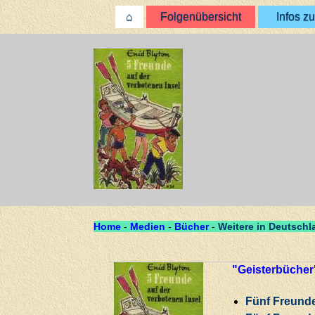
⌂
Folgenübersicht
Infos zu
Home
-
Medien
-
Bücher
-
Weitere in Deutschl
"Geisterbücher
Fünf Freunde