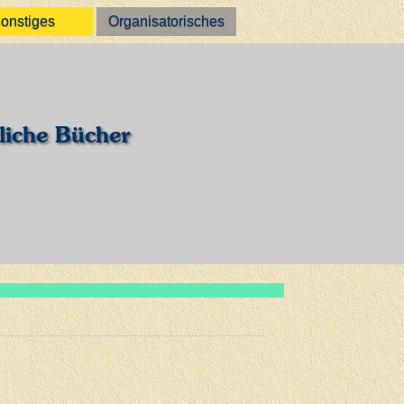
onstiges
Organisatorisches
liche Bücher