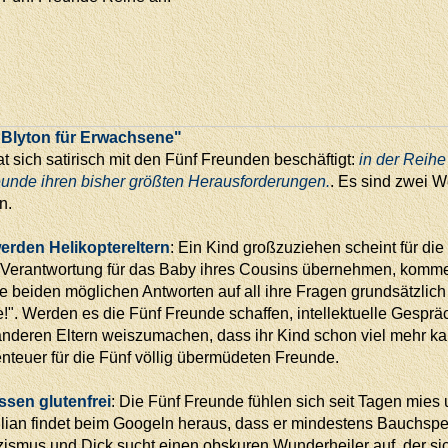
d Blyton für Erwachsene"
t sich satirisch mit den Fünf Freunden beschäftigt:
in der Reihe
eunde ihren bisher größten Herausforderungen.
. Es sind zwei W
n.
erden Helikoptereltern
: Ein Kind großzuziehen scheint für die
e Verantwortung für das Baby ihres Cousins übernehmen, kommen
e beiden möglichen Antworten auf all ihre Fragen grundsätzlich 
". Werden es die Fünf Freunde schaffen, intellektuelle Gesprä
anderen Eltern weiszumachen, dass ihr Kind schon viel mehr ka
teuer für die Fünf völlig übermüdeten Freunde.
ssen glutenfrei
: Die Fünf Freunde fühlen sich seit Tagen mie
lian findet beim Googeln heraus, dass er mindestens Bauchspei
zismus und Dick sucht einen obskuren Wunderheiler auf, der si