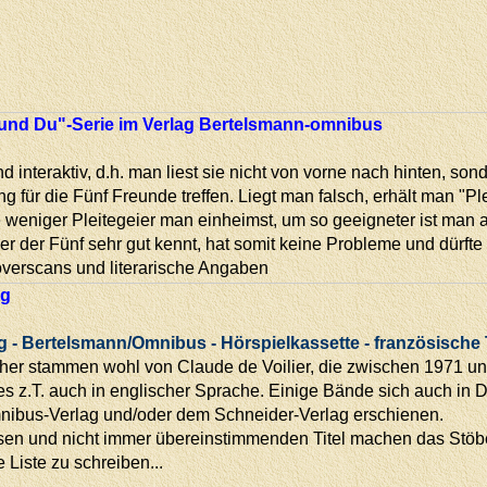
und Du"-Serie im Verlag Bertelsmann-omnibus
d interaktiv, d.h. man liest sie nicht von vorne nach hinten, so
g für die Fünf Freunde treffen. Liegt man falsch, erhält man "
Je weniger Pleitegeier man einheimst, um so geeigneter ist man a
r der Fünf sehr gut kennt, hat somit keine Probleme und dürfte st
Coverscans und literarische Angaben
ng
 - Bertelsmann/Omnibus - Hörspielkassette - französische Ti
her stammen wohl von Claude de Voilier, die zwischen 1971 und
es z.T. auch in englischer Sprache. Einige Bände sich auch in
ibus-Verlag und/oder dem Schneider-Verlag erschienen.
sen und nicht immer übereinstimmenden Titel machen das Stöber
e Liste zu schreiben...