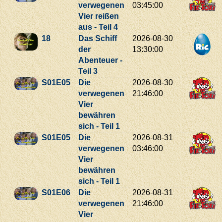
verwegenen
03:45:00
Vier reißen
aus - Teil 4
18
Das Schiff
2026-08-30
der
13:30:00
Abenteuer -
Teil 3
S01E05
Die
2026-08-30
verwegenen
21:46:00
Vier
bewähren
sich - Teil 1
S01E05
Die
2026-08-31
verwegenen
03:46:00
Vier
bewähren
sich - Teil 1
S01E06
Die
2026-08-31
verwegenen
21:46:00
Vier