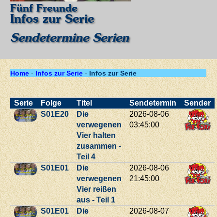
Fünf Freunde
Infos zur Serie
Sendetermine Serien
Home
-
Infos zur Serie
-
Infos zur Serie
Serie
Folge
Titel
Sendetermin
Sender
S01E20
Die
2026-08-06
verwegenen
03:45:00
Vier halten
zusammen -
Teil 4
S01E01
Die
2026-08-06
verwegenen
21:45:00
Vier reißen
aus - Teil 1
S01E01
Die
2026-08-07