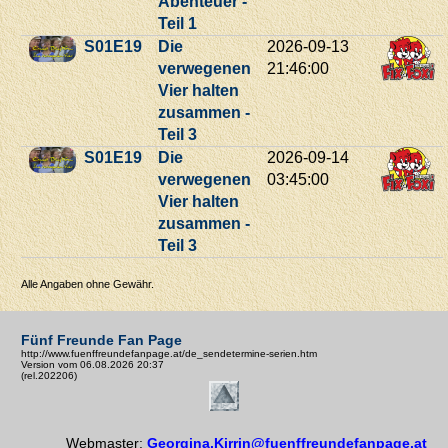
Abenteuer -
Teil 1
S01E19
Die
2026-09-13
verwegenen
21:46:00
Vier halten
zusammen -
Teil 3
S01E19
Die
2026-09-14
verwegenen
03:45:00
Vier halten
zusammen -
Teil 3
Alle Angaben ohne Gewähr.
Fünf Freunde Fan Page
http://www.fuenffreundefanpage.at/de_sendetermine-serien.htm
Version vom 06.08.2026 20:37
(rel.202206)
Webmaster:
Georgina.Kirrin@fuenffreundefanpage.at