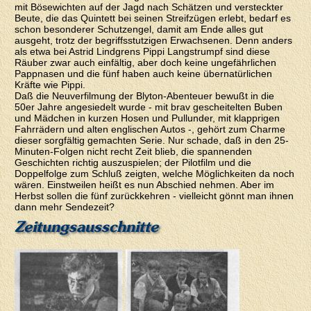
mit Bösewichten auf der Jagd nach Schätzen und versteckter
Beute, die das Quintett bei seinen Streifzügen erlebt, bedarf es
schon besonderer Schutzengel, damit am Ende alles gut
ausgeht, trotz der begriffsstutzigen Erwachsenen. Denn anders
als etwa bei Astrid Lindgrens Pippi Langstrumpf sind diese
Räuber zwar auch einfältig, aber doch keine ungefährlichen
Pappnasen und die fünf haben auch keine übernatürlichen
Kräfte wie Pippi.
Daß die Neuverfilmung der Blyton-Abenteuer bewußt in die
50er Jahre angesiedelt wurde - mit brav gescheitelten Buben
und Mädchen in kurzen Hosen und Pullunder, mit klapprigen
Fahrrädern und alten englischen Autos -, gehört zum Charme
dieser sorgfältig gemachten Serie. Nur schade, daß in den 25-
Minuten-Folgen nicht recht Zeit blieb, die spannenden
Geschichten richtig auszuspielen; der Pilotfilm und die
Doppelfolge zum Schluß zeigten, welche Möglichkeiten da noch
wären. Einstweilen heißt es nun Abschied nehmen. Aber im
Herbst sollen die fünf zurückkehren - vielleicht gönnt man ihnen
dann mehr Sendezeit?
Zeitungsausschnitte