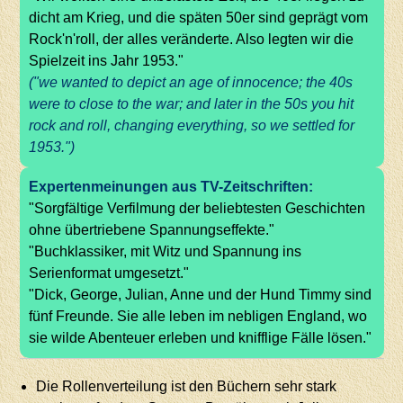
dicht am Krieg, und die späten 50er sind geprägt vom
Rock'n'roll, der alles veränderte. Also legten wir die
Spielzeit ins Jahr 1953."
("we wanted to depict an age of innocence; the 40s
were to close to the war; and later in the 50s you hit
rock and roll, changing everything, so we settled for
1953.")
Expertenmeinungen aus TV-Zeitschriften:
"Sorgfältige Verfilmung der beliebtesten Geschichten
ohne übertriebene Spannungseffekte."
"Buchklassiker, mit Witz und Spannung ins
Serienformat umgesetzt."
"Dick, George, Julian, Anne und der Hund Timmy sind
fünf Freunde. Sie alle leben im nebligen England, wo
sie wilde Abenteuer erleben und knifflige Fälle lösen."
Die Rollenverteilung ist den Büchern sehr stark