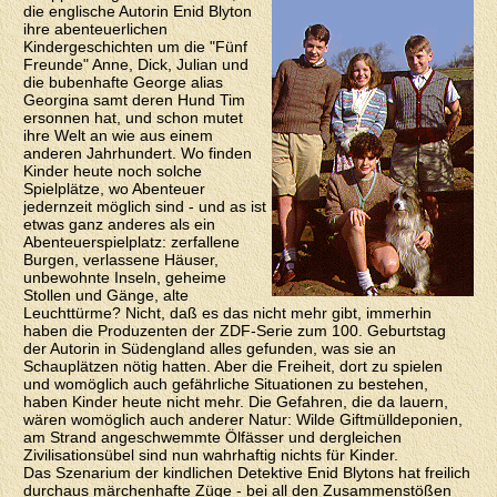
die englische Autorin Enid Blyton
ihre abenteuerlichen
Kindergeschichten um die "Fünf
Freunde" Anne, Dick, Julian und
die bubenhafte George alias
Georgina samt deren Hund Tim
ersonnen hat, und schon mutet
ihre Welt an wie aus einem
anderen Jahrhundert. Wo finden
Kinder heute noch solche
Spielplätze, wo Abenteuer
jedernzeit möglich sind - und as ist
etwas ganz anderes als ein
Abenteuerspielplatz: zerfallene
Burgen, verlassene Häuser,
unbewohnte Inseln, geheime
Stollen und Gänge, alte
Leuchttürme? Nicht, daß es das nicht mehr gibt, immerhin
haben die Produzenten der ZDF-Serie zum 100. Geburtstag
der Autorin in Südengland alles gefunden, was sie an
Schauplätzen nötig hatten. Aber die Freiheit, dort zu spielen
und womöglich auch gefährliche Situationen zu bestehen,
haben Kinder heute nicht mehr. Die Gefahren, die da lauern,
wären womöglich auch anderer Natur: Wilde Giftmülldeponien,
am Strand angeschwemmte Ölfässer und dergleichen
Zivilisationsübel sind nun wahrhaftig nichts für Kinder.
Das Szenarium der kindlichen Detektive Enid Blytons hat freilich
durchaus märchenhafte Züge - bei all den Zusammenstößen