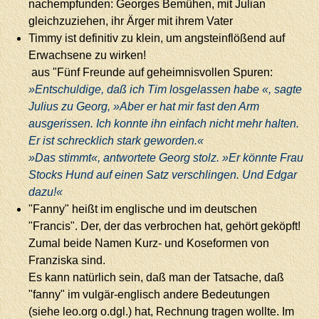
nachempfunden: Georges Bemühen, mit Julian
gleichzuziehen, ihr Ärger mit ihrem Vater
Timmy ist definitiv zu klein, um angsteinflößend auf
Erwachsene zu wirken!
aus "Fünf Freunde auf geheimnisvollen Spuren:
»Entschuldige, daß ich Tim losgelassen habe «, sagte
Julius zu Georg, »Aber er hat mir fast den Arm
ausgerissen. Ich konnte ihn einfach nicht mehr halten.
Er ist schrecklich stark geworden.«
»Das stimmt«, antwortete Georg stolz. »Er könnte Frau
Stocks Hund auf einen Satz verschlingen. Und Edgar
dazu!«
"Fanny" heißt im englische und im deutschen
"Francis". Der, der das verbrochen hat, gehört geköpft!
Zumal beide Namen Kurz- und Koseformen von
Franziska sind.
Es kann natürlich sein, daß man der Tatsache, daß
"fanny" im vulgär-englisch andere Bedeutungen
(siehe leo.org o.dgl.) hat, Rechnung tragen wollte. Im