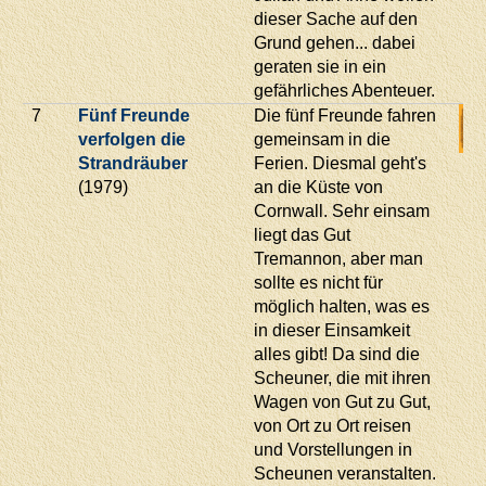
dieser Sache auf den
Grund gehen... dabei
geraten sie in ein
gefährliches Abenteuer.
7
Fünf Freunde
Die fünf Freunde fahren
verfolgen die
gemeinsam in die
Strandräuber
Ferien. Diesmal geht's
(1979)
an die Küste von
Cornwall. Sehr einsam
liegt das Gut
Tremannon, aber man
sollte es nicht für
möglich halten, was es
in dieser Einsamkeit
alles gibt! Da sind die
Scheuner, die mit ihren
Wagen von Gut zu Gut,
von Ort zu Ort reisen
und Vorstellungen in
Scheunen veranstalten.