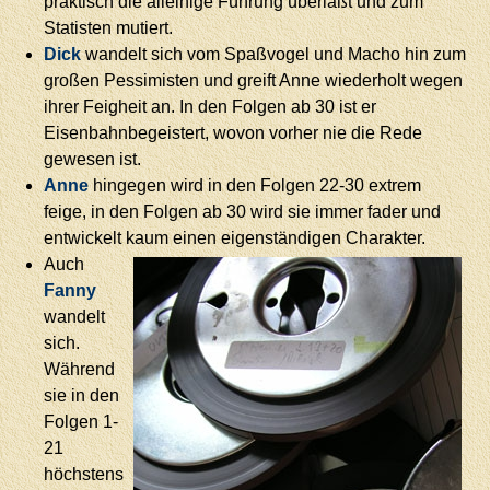
praktisch die alleinige Führung überläßt und zum
Statisten mutiert.
Dick
wandelt sich vom Spaßvogel und Macho hin zum
großen Pessimisten und greift Anne wiederholt wegen
ihrer Feigheit an. In den Folgen ab 30 ist er
Eisenbahnbegeistert, wovon vorher nie die Rede
gewesen ist.
Anne
hingegen wird in den Folgen 22-30 extrem
feige, in den Folgen ab 30 wird sie immer fader und
entwickelt kaum einen eigenständigen Charakter.
Auch
Fanny
wandelt
sich.
Während
sie in den
Folgen 1-
21
höchstens