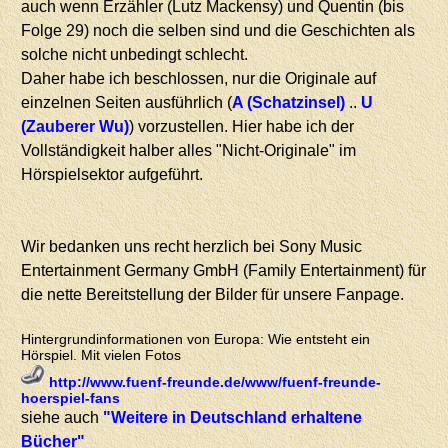
auch wenn Erzähler (Lutz Mackensy) und Quentin (bis
Folge 29) noch die selben sind und die Geschichten als
solche nicht unbedingt schlecht.
Daher habe ich beschlossen, nur die Originale auf
einzelnen Seiten ausführlich (
A (Schatzinsel)
..
U
(Zauberer Wu)
) vorzustellen. Hier habe ich der
Vollständigkeit halber alles "Nicht-Originale" im
Hörspielsektor aufgeführt.
Wir bedanken uns recht herzlich bei Sony Music
Entertainment Germany GmbH (Family Entertainment) für
die nette Bereitstellung der Bilder für unsere Fanpage.
Hintergrundinformationen von Europa: Wie entsteht ein
Hörspiel. Mit vielen Fotos
http://www.fuenf-freunde.de/www/fuenf-freunde-
hoerspiel-fans
siehe auch
"Weitere in Deutschland erhaltene
Bücher"