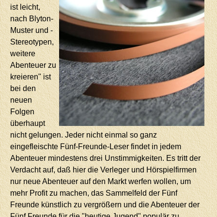
ist leicht,
nach Blyton-
Muster und -
Stereotypen,
weitere
Abenteuer zu
kreieren" ist
bei den
neuen
Folgen
überhaupt
nicht gelungen. Jeder nicht einmal so ganz
eingefleischte Fünf-Freunde-Leser findet in jedem
Abenteuer mindestens drei Unstimmigkeiten. Es tritt der
Verdacht auf, daß hier die Verleger und Hörspielfirmen
nur neue Abenteuer auf den Markt werfen wollen, um
mehr Profit zu machen, das Sammelfeld der Fünf
Freunde künstlich zu vergrößern und die Abenteuer der
Fünf Freunde für die "heutige Jugend" populär zu