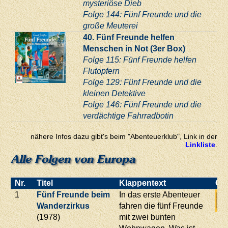
mysteriöse Dieb
Folge 144: Fünf Freunde und die
große Meuterei
40. Fünf Freunde helfen
Menschen in Not (3er Box)
Folge 115: Fünf Freunde helfen
Flutopfern
Folge 129: Fünf Freunde und die
kleinen Detektive
Folge 146: Fünf Freunde und die
verdächtige Fahrradbotin
nähere Infos dazu gibt's beim "Abenteuerklub", Link in der
Linkliste
.
Alle Folgen von Europa
Nr.
Titel
Klappentext
Co
1
Fünf Freunde beim
In das erste Abenteuer
Wanderzirkus
fahren die fünf Freunde
(1978)
mit zwei bunten