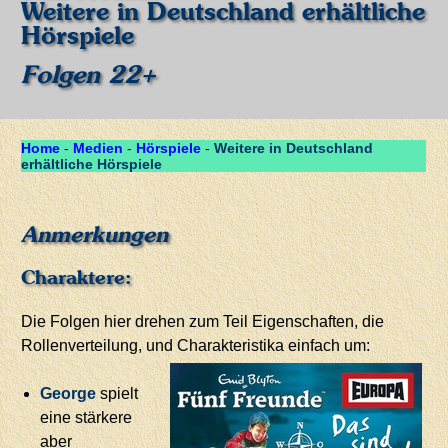
Weitere in Deutschland erhältliche
Hörspiele
Folgen 22+
Home
-
Medien
-
Hörspiele
-
Weitere in Deutschland
erhältliche Hörspiele
Anmerkungen
Charaktere:
Die Folgen hier drehen zum Teil Eigenschaften, die
Rollenverteilung, und Charakteristika einfach um:
George
spielt
eine stärkere
aber