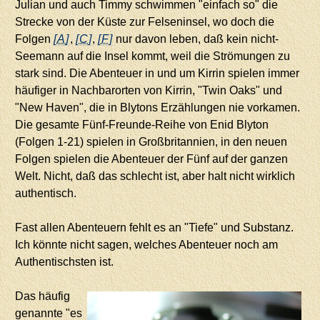
Julian und auch Timmy schwimmen "einfach so" die
Strecke von der Küste zur Felseninsel, wo doch die
Folgen
[A]
,
[C]
,
[F]
nur davon leben, daß kein nicht-
Seemann auf die Insel kommt, weil die Strömungen zu
stark sind. Die Abenteuer in und um Kirrin spielen immer
häufiger in Nachbarorten von Kirrin, "Twin Oaks" und
"New Haven", die in Blytons Erzählungen nie vorkamen.
Die gesamte Fünf-Freunde-Reihe von Enid Blyton
(Folgen 1-21) spielen in Großbritannien, in den neuen
Folgen spielen die Abenteuer der Fünf auf der ganzen
Welt. Nicht, daß das schlecht ist, aber halt nicht wirklich
authentisch.
Fast allen Abenteuern fehlt es an "Tiefe" und Substanz.
Ich könnte nicht sagen, welches Abenteuer noch am
Authentischsten ist.
Das häufig
genannte "es