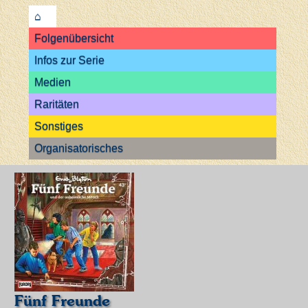
⌂
Folgenübersicht
Infos zur Serie
Medien
Raritäten
Sonstiges
Organisatorisches
Fünf Freunde